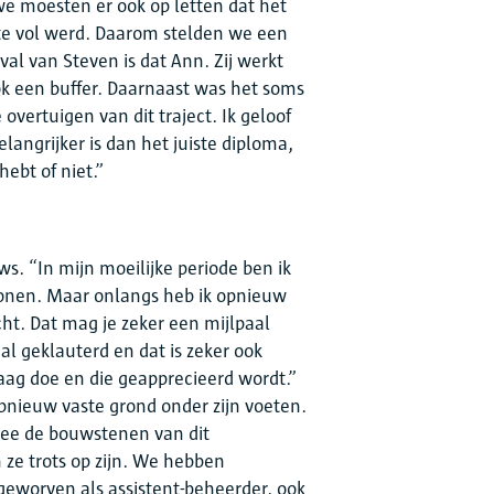
e moesten er ook op letten dat het
te vol werd. Daarom stelden we een
val van Steven is dat Ann. Zij werkt
ok een buffer. Daarnaast was het soms
vertuigen van dit traject. Ik geloof
langrijker is dan het juiste diploma,
hebt of niet.”
ws. “In mijn moeilijke periode ben ik
onen. Maar onlangs heb ik opnieuw
t. Dat mag je zeker een mijlpaal
al geklauterd en dat is zeker ook
raag doe en die geapprecieerd wordt.”
pnieuw vaste grond onder zijn voeten.
 mee de bouwstenen van dit
ze trots op zijn. We hebben
eworven als assistent-beheerder, ook