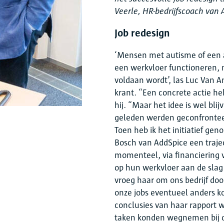
Veerle, HR-bedrijfscoach van 
Job redesign
‘Mensen met autisme of een 
een werkvloer functioneren,
voldaan wordt’, las Luc Van A
krant. “Een concrete actie he
hij. “Maar het idee is wel bl
geleden werden geconfrontee
Toen heb ik het initiatief g
Bosch van AddSpice een trajec
momenteel, via financiering
op hun werkvloer aan de slag 
vroeg haar om ons bedrijf doo
onze jobs eventueel anders k
conclusies van haar rapport 
taken konden wegnemen bij