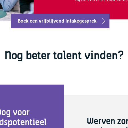
Boek een vrijblijvend intakegesprek
Nog beter talent vinden?
Oog voor
Werven zo
dspotentieel