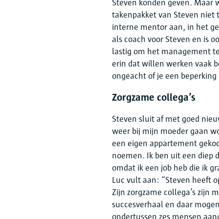
Steven konden geven. Maar w
takenpakket van Steven niet 
interne mentor aan, in het ge
als coach voor Steven en is o
lastig om het management te o
erin dat wíllen werken vaak be
ongeacht of je een beperking 
Zorgzame collega’s
Steven sluit af met goed nieu
weer bij mijn moeder gaan w
een eigen appartement gekoch
noemen. Ik ben uit een diep d
omdat ik een job heb die ik g
Luc vult aan: “Steven heeft o
Zijn zorgzame collega’s zijn
succesverhaal en daar mogen 
ondertussen zes mensen aang