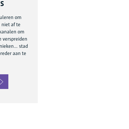
s
muleren om
niet af te
e kanalen om
e verspreiden
hnieken… stad
reder aan te