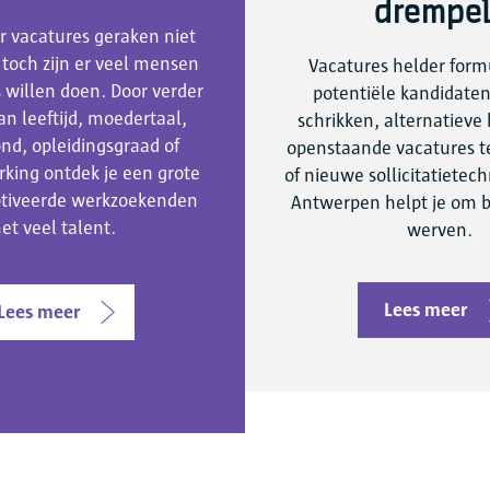
drempel
 vacatures geraken niet
 toch zijn er veel mensen
Vacatures helder for
s willen doen. Door verder
potentiële kandidaten 
dan leeftijd, moedertaal,
schrikken, alternatiev
nd, opleidingsgraad of
openstaande vacatures t
rking ontdek je een grote
of nieuwe sollicitatietec
tiveerde werkzoekenden
Antwerpen helpt je om b
et veel talent.
werven.
Lees meer
Lees meer