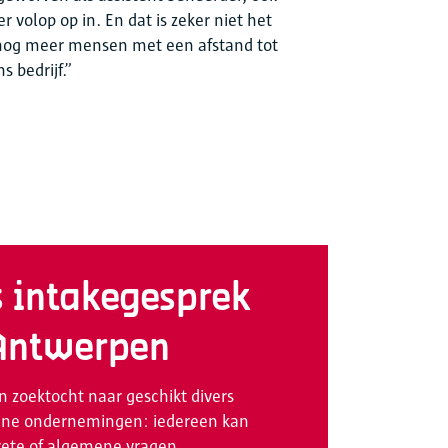
r volop op in. En dat is zeker niet het
l nog meer mensen met een afstand tot
s bedrijf.”
s intakegesprek
Antwerpen
 zoektocht naar geschikt divers
leine ondernemingen: iedereen kan
crete of algemene vragen.