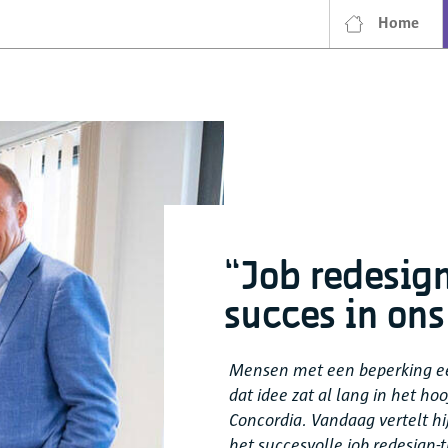
Home
“Job redesig
succes in ons 
Mensen met een beperking een 
dat idee zat al lang in het h
Concordia. Vandaag vertelt 
het succesvolle job redesign-