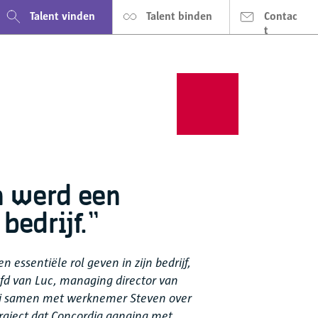
Talent vinden
Talent binden
Contac
t
n werd een
bedrijf.”
essentiële rol geven in zijn bedrijf,
oofd van Luc, managing director van
hij samen met werknemer Steven over
traject dat Concordia aanging met