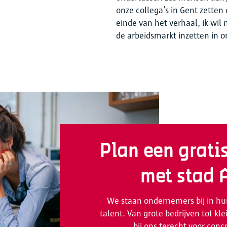
onze collega’s in Gent zetten e
einde van het verhaal, ik wi
de arbeidsmarkt inzetten in on
Plan een grati
met stad 
We staan ondernemers bij in hun
talent. Van grote bedrijven tot k
bij ons terecht voor con